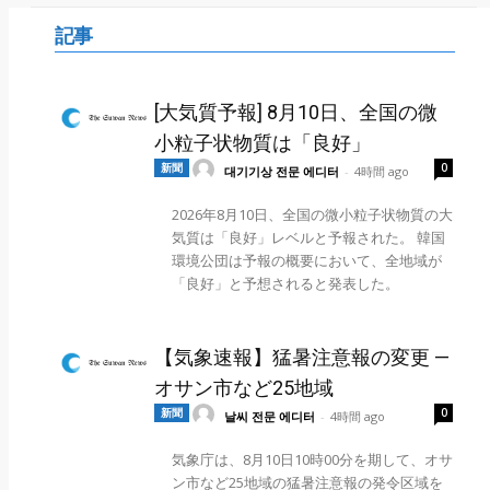
記事
[大気質予報] 8月10日、全国の微
小粒子状物質は「良好」
新聞
0
대기기상 전문 에디터
-
4時間 ago
2026年8月10日、全国の微小粒子状物質の大
気質は「良好」レベルと予報された。 韓国
環境公団は予報の概要において、全地域が
「良好」と予想されると発表した。
【気象速報】猛暑注意報の変更 —
オサン市など25地域
新聞
0
날씨 전문 에디터
-
4時間 ago
気象庁は、8月10日10時00分を期して、オサ
ン市など25地域の猛暑注意報の発令区域を