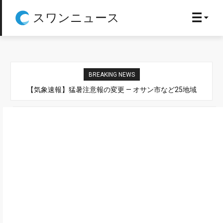
スワンニュース
BREAKING NEWS
【気象速報】猛暑注意報の変更 — オサン市など25地域
【気象速報】風浪警報の変更 — 済州島南東側の内側の遠海な
ど2地域