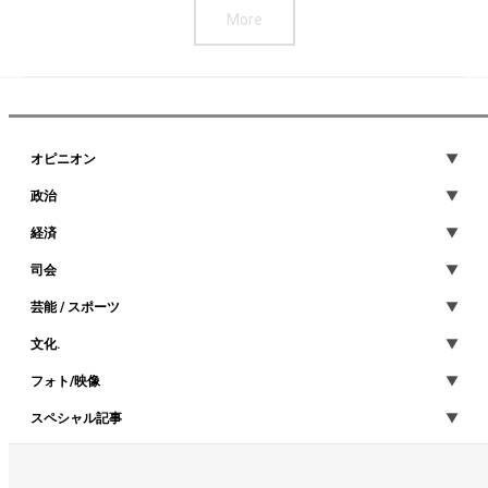
More
オピニオン
政治
経済
司会
芸能 / スポーツ
文化.
フォト/映像
スペシャル記事