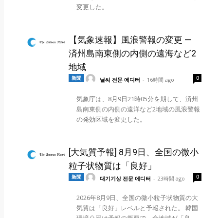
変更した。
【気象速報】風浪警報の変更 —
済州島南東側の内側の遠海など2
地域
新聞
0
날씨 전문 에디터
-
16時間 ago
気象庁は、8月9日21時05分を期して、済州
島南東側の内側の遠洋など2地域の風浪警報
の発効区域を変更した。
[大気質予報] 8月9日、全国の微小
粒子状物質は「良好」
新聞
0
대기기상 전문 에디터
-
23時間 ago
2026年8月9日、全国の微小粒子状物質の大
気質は「良好」レベルと予報された。 韓国