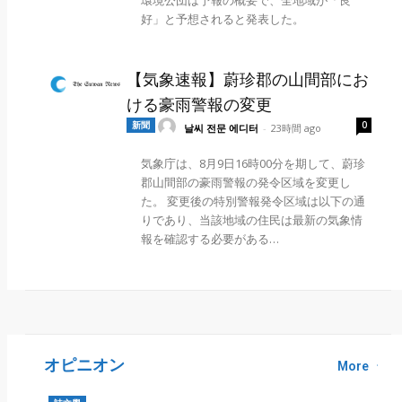
環境公団は予報の概要で、全地域が「良
好」と予想されると発表した。
【気象速報】蔚珍郡の山間部にお
ける豪雨警報の変更
新聞
0
날씨 전문 에디터
-
23時間 ago
気象庁は、8月9日16時00分を期して、蔚珍
郡山間部の豪雨警報の発令区域を変更し
た。 変更後の特別警報発令区域は以下の通
りであり、当該地域の住民は最新の気象情
報を確認する必要がある…
オピニオン
More