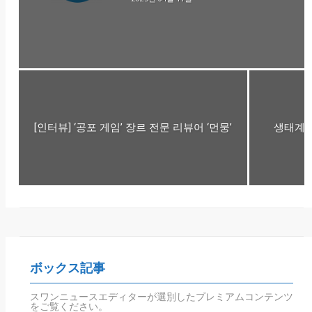
[인터뷰] ‘공포 게임’ 장르 전문 리뷰어 ‘먼뭉’
생태계의
ボックス記事
スワンニュースエディターが選別したプレミアムコンテンツ
をご覧ください。