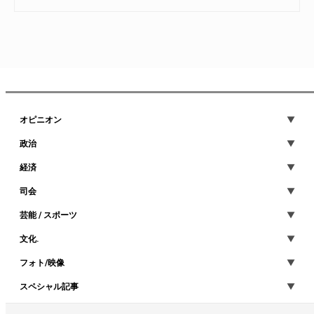
オピニオン
政治
経済
司会
芸能 / スポーツ
文化.
フォト/映像
スペシャル記事