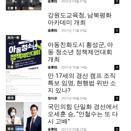
金東柱
-
2022년 04월 07일
0
社會
강원도교육청, 남북평화
아카데미 개최
金東柱
-
2021년 11월 04일
0
政治一般
아동친화도시 횡성군, 아
동·청소년 정책제언대회
개최
社會
金東柱
-
2021년 10월 14일
0
만 17세의 경선 캠프 조직
특보 임명, 현행법 위반 소
지 있나?
政治
청라온
-
2021년 08월 04일
0
국민의힘 단일화 경선에서
오세훈 승, “안철수는 또 다
시 고배”
政治
金東柱
-
2021년 03월 23일
0