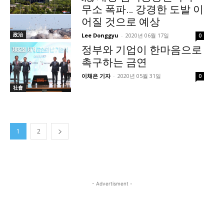
무소 폭파… 강경한 도발 이
어질 것으로 예상
政治
Lee Donggyu
-
2020년 06월 17일
0
정부와 기업이 한마음으로
촉구하는 금연
이채은 기자
-
2020년 05월 31일
0
社會
1
2
- Advertisment -