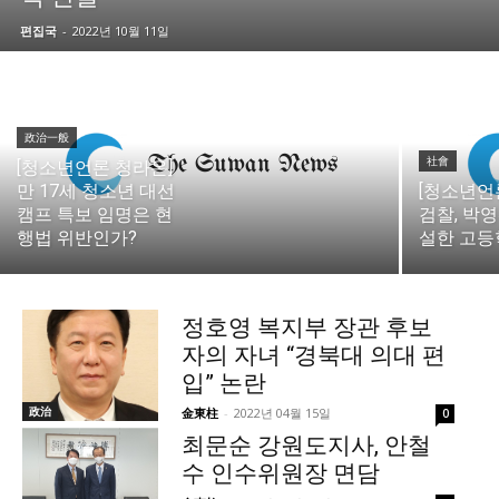
편집국
-
2022년 10월 11일
政治一般
社會
[청소년언론 청라온]
만 17세 청소년 대선
[청소년언
캠프 특보 임명은 현
검찰, 박영
행법 위반인가?
설한 고등
정호영 복지부 장관 후보
자의 자녀 “경북대 의대 편
입” 논란
政治
金東柱
-
2022년 04월 15일
0
최문순 강원도지사, 안철
수 인수위원장 면담