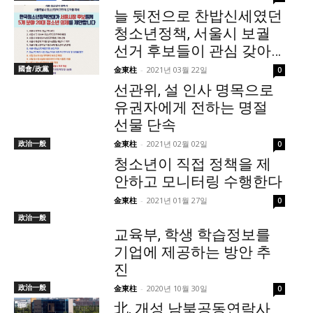
늘 뒷전으로 찬밥신세였던
청소년정책, 서울시 보궐
선거 후보들이 관심 갖아…
國會/政黨
金東柱
-
2021년 03월 22일
0
선관위, 설 인사 명목으로
유권자에게 전하는 명절
선물 단속
政治一般
金東柱
-
2021년 02월 02일
0
청소년이 직접 정책을 제
안하고 모니터링 수행한다
金東柱
-
2021년 01월 27일
0
政治一般
교육부, 학생 학습정보를
기업에 제공하는 방안 추
진
政治一般
金東柱
-
2020년 10월 30일
0
北, 개성 남북공동연락사