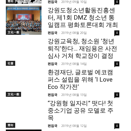
靑年
편집국
-
2019년 09월 10일
0
강원도청소년활동진흥센
터, 제1회 DMZ 청소년 통
일캠프 평화토론대회 개최
文化一般
편집국
-
2019년 08월 20일
0
강원교육청, 청소원 ‘청년
퇴직’한다… 재임용은 사전
심사 거쳐 학교장이 결정
社會
편집국
-
2019년 08월 14일
0
환경재단, 글로벌 에코캠
퍼스 설립을 위해 ‘I Love
Eco 작가전’
文化一般
편집국
-
2019년 08월 13일
0
“강원형 일자리” 떳다! 첫
중소기업 공유 모델로 주
목
靑年
편집국
-
2019년 08월 12일
0