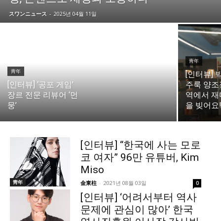
スワンニュース
-
2025년 04월 11일
靑年
靑年
[인터뷰]
[인터뷰] ‘공포 게임’
주룩 양조장
장르 전문 리뷰어 ‘먼
역에서 재
뭉’
을 빚어요
[인터뷰] “한국에 사는 모로
코 여자” 96만 유튜버, Kim
Miso
靑年
金東柱
-
2021년 08월 03일
0
[인터뷰] ‘어려서부터 역사
문제에 관심이 많아’ 한국