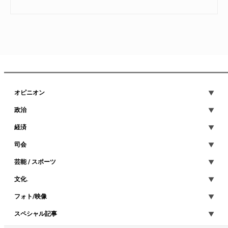
オピニオン
政治
経済
司会
芸能 / スポーツ
文化.
フォト/映像
スペシャル記事