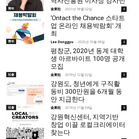
역사진흥원 이사장 강사빈
靑年
金東柱
-
2021년 08월 02일
0
‘Ontact the Chance 스타트
업 온라인 채용박람회’ 개
최
靑年
Lee Donggyu
-
2020년 10월 08일
0
평창군, 2020년 동계 대학
생 아르바이트 100명 공개
모집
社會
金東柱
-
2019년 12월 02일
0
강원도, 청년에게 구직활
동비 300만원을 6개월 동
안 지급한다
社會
金東柱
-
2019년 11월 04일
0
강원혁신센터, 지역기반
창업 이끌 로컬크리에이터
찾는다