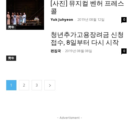
[사진] 뮤지컬 벤허 프레스
콜
Yuk Juhyeon
-
2019년 08월 12일
0
靑年
청년추가고용장려금 신청
접수, 8일부터 다시 시작
편집국
-
2019년 08월 08일
0
靑年
1
2
3
- Advertisment -