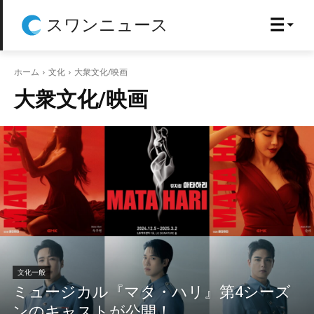
スワンニュース
ホーム
文化
大衆文化/映画
大衆文化/映画
文化一般
ミュージカル『マタ・ハリ』第4シーズ
ンのキャストが公開！