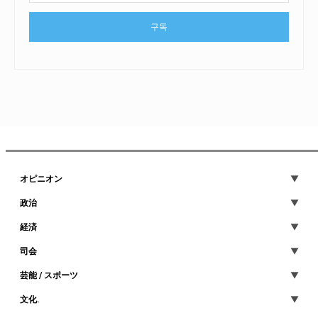
구독
オピニオン
政治
経済
司会
芸能 / スポーツ
文化.