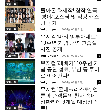
文化一般
돌아온 화제작! 창작 연극
‘빵야’ 포스터 및 막강 캐스
팅 공개!
文化一般
Yuk Juhyeon
-
2024년 03월 21일
0
뮤지컬 ‘마리 앙투아네트’
10주년 기념 공연 연습실
사진 공개!
文化一般
Yuk Juhyeon
-
2024년 02월 27일
0
뮤지컬 ‘레베카’ 10주년 기
념 공연 성료, 부산 등 투어
로 이어간다!
文化一般
Yuk Juhyeon
-
2024년 02월 26일
0
뮤지컬 ‘몬테크리스토’, 언
론과 관객들의 찬사 속에
성황리에 3개월 대장정 성
료!
文化一般