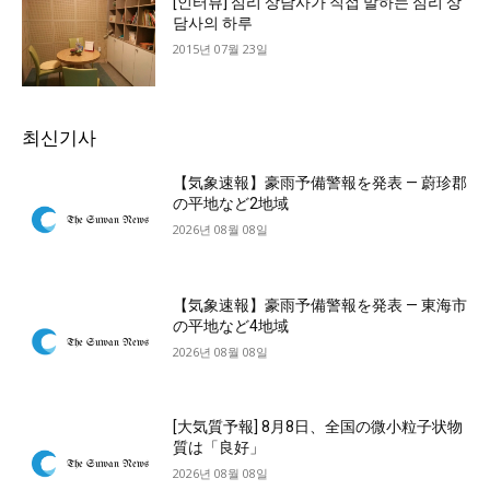
[인터뷰] 심리 상담사가 직접 말하는 심리 상
담사의 하루
2015년 07월 23일
최신기사
【気象速報】豪雨予備警報を発表 — 蔚珍郡
の平地など2地域
2026년 08월 08일
【気象速報】豪雨予備警報を発表 — 東海市
の平地など4地域
2026년 08월 08일
[大気質予報] 8月8日、全国の微小粒子状物
質は「良好」
2026년 08월 08일