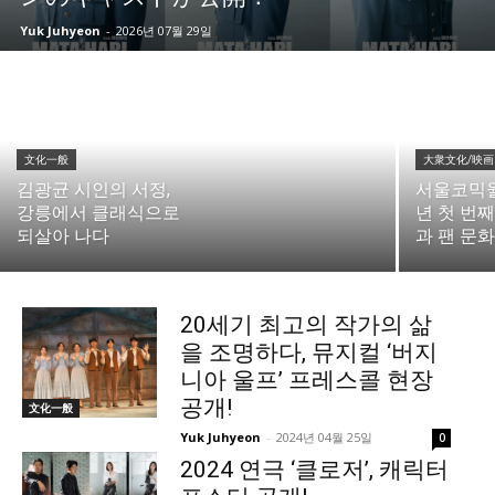
Yuk Juhyeon
-
2026년 07월 29일
文化一般
大衆文化/映画
김광균 시인의 서정,
서울코믹월드
강릉에서 클래식으로
년 첫 번
되살아 나다
과 팬 문
20세기 최고의 작가의 삶
을 조명하다, 뮤지컬 ‘버지
니아 울프’ 프레스콜 현장
공개!
文化一般
Yuk Juhyeon
-
2024년 04월 25일
0
2024 연극 ‘클로저’, 캐릭터