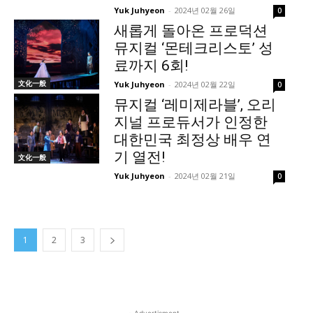
Yuk Juhyeon
-
2024년 02월 26일
0
새롭게 돌아온 프로덕션
뮤지컬 ‘몬테크리스토’ 성
료까지 6회!
文化一般
Yuk Juhyeon
-
2024년 02월 22일
0
뮤지컬 ‘레미제라블’, 오리
지널 프로듀서가 인정한
대한민국 최정상 배우 연
기 열전!
文化一般
Yuk Juhyeon
-
2024년 02월 21일
0
1
2
3