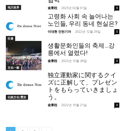
地方政界
金東柱
-
2023년 02월 01일
0
고령화 사회 속 늘어나는
노인들, 우리 동네 현실은?
이대현 인턴기자
-
2022년 12월 29일
0
社會
생활문화인들의 축제…강
릉에서 열렸다!
金東柱
-
2022년 10월 28일
0
文化一般
独立運動家に関するクイ
ズに正解して、プレゼン
トをもらっていきましょ
う。
伝統文化/歷史
金東柱
-
2022년 10월 21일
0