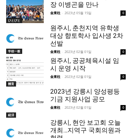
장 이병곤을 만나
金東柱
-
2023년 05월 15일
0
ひとびと
원주시, 춘천지역 유학생
대상 향토학사 입사생 2차
선발
学校一般
金東柱
-
2023년 02월 01일
0
원주시, 공공체육시설 임
시 운영 시작
金東柱
-
2023년 02월 01일
0
體育
2023년 강릉시 양성평등
기금 지원사업 공모
金東柱
-
2023년 02월 01일
0
経済
강릉시, 현안 보고회 오늘
개최…지역구 국회의원과
협력