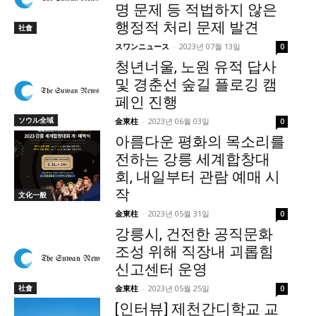
명 문제 등 적법하지 않은
행정적 처리 문제 발견
社會
スワンニュース
-
2023년 07월 13일
0
청년너울, 노원 유적 답사
및 경춘선 숲길 플로깅 캠
페인 진행
ソウル全域
金東柱
-
2023년 06월 03일
0
아름다운 평화의 목소리를
전하는 강릉 세계합창대
회, 내일부터 관람 예매 시
작
文化一般
金東柱
-
2023년 05월 31일
0
강릉시, 건전한 공직문화
조성 위해 직장내 괴롭힘
신고센터 운영
社會
金東柱
-
2023년 05월 25일
0
[인터뷰] 제천간디학교 교