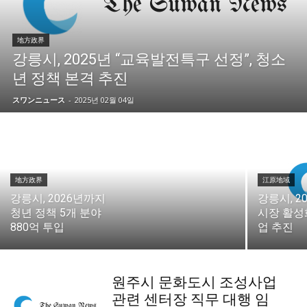
地方政界
강릉시, 2025년 “교육발전특구 선정”, 청소
년 정책 본격 추진
スワンニュース
-
2025년 02월 04일
地方政界
江原地域
강릉시, 2026년까지
강릉시, 2
청년 정책 5개 분야
시장 활성
880억 투입
업 추진
원주시 문화도시 조성사업
관련 센터장 직무 대행 임