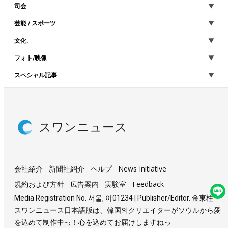
司会
芸能 / スポーツ
文化.
フォト/映像
スペシャル記事
スワンニュース
会社紹介
新聞社紹介
ヘルプ
News Initiative
規約および方針
広告案内
実験室
Feedback
Media Registration No. 서울, 아01234 | Publisher/Editor. 金東柱
スワンニュース日本語版は、韓国의クリエイターがソウルから愛
を込めて制作中っ！心を込めてお届けしますねっ