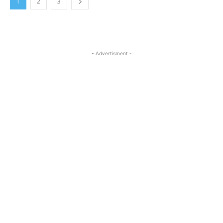
1
2
3
- Advertisment -