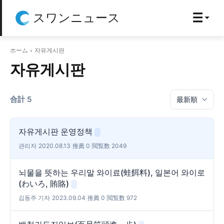
スワンニュース
ホーム
자유게시판
자유게시판
合計 5
자유게시판 운영정책
관리자
|
2020.08.13
|
推薦 0
|
閲覧数 2049
뇌물을 뜻하는 우리말 와이료(蛙餌料), 일본어 와이로
(わいろ, 賄賂)
김동주 기자
|
2023.09.04
|
推薦 0
|
閲覧数 972