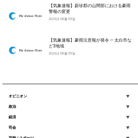
【気象速報】蔚珍郡の山間部における豪雨
警報の変更
2026년 08월 09일
【気象速報】豪雨注意報が発令 — 太白市な
ど3地域
2026년 08월 09일
オピニオン
政治
経済
司会