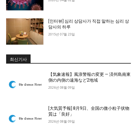
[인터뷰] 심리 상담사가 직접 말하는 심리 상
담사의 하루
2015년 07월 23일
최신기사
【気象速報】風浪警報の変更 — 済州島南東
側の内側の遠海など2地域
2026년 08월 09일
[大気質予報] 8月9日、全国の微小粒子状物
質は「良好」
2026년 08월 09일