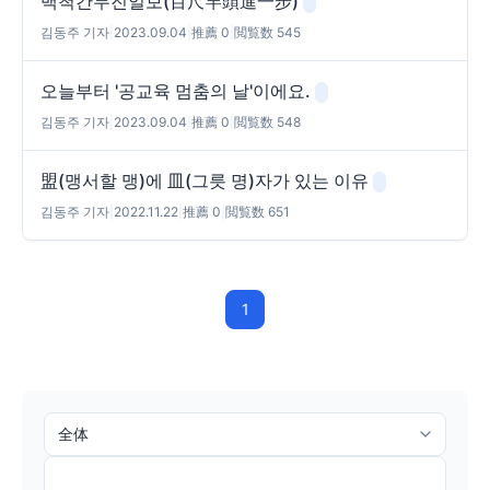
백척간두진일보(百尺竿頭進一步)
김동주 기자
|
2023.09.04
|
推薦 0
|
閲覧数 545
오늘부터 '공교육 멈춤의 날'이에요.
김동주 기자
|
2023.09.04
|
推薦 0
|
閲覧数 548
盟(맹서할 맹)에 皿(그릇 명)자가 있는 이유
김동주 기자
|
2022.11.22
|
推薦 0
|
閲覧数 651
1