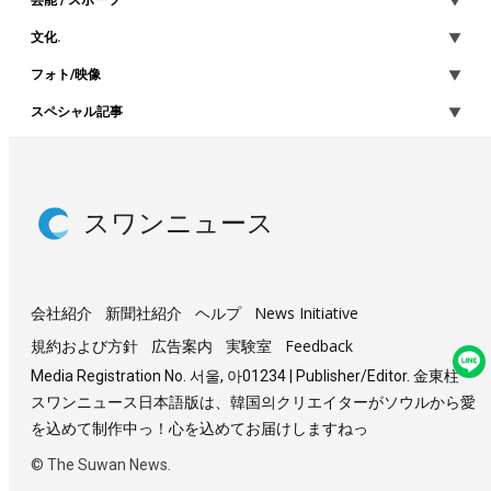
芸能 / スポーツ
文化.
フォト/映像
スペシャル記事
スワンニュース
会社紹介
新聞社紹介
ヘルプ
News Initiative
規約および方針
広告案内
実験室
Feedback
Media Registration No. 서울, 아01234 | Publisher/Editor. 金東柱
スワンニュース日本語版は、韓国의クリエイターがソウルから愛
を込めて制作中っ！心を込めてお届けしますねっ
© The Suwan News.