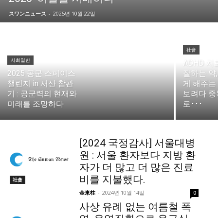
スワンニュース
-
2025년 10월 22일
社會
사회일반
ADHD 치
2025 공군 스페이스
잘하는 약,
챌린지 in 서산 참관
게 해주는 
기 : 공군력의 현재와
보려다 중
미래를 조망하다
로･･･
[2024 국정감사] 서울대병
원 : 서울 환자보다 지방 환
자가 더 많고 더 많은 진료
비를 지불했다.
社會
金東柱
-
2024년 10월 14일
0
사상 유례 없는 여름철 폭