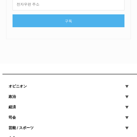
구독
オピニオン
政治
経済
司会
芸能 / スポーツ