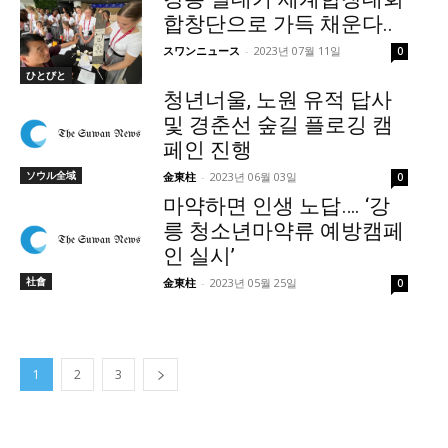
합창단으로 가득 채운다..
スワンニュース
-
2023년 07월 11일
0
ひとびと
청년너울, 노원 유적 답사
및 경춘선 숲길 플로깅 캠
페인 진행
ソウル全域
金東柱
-
2023년 06월 03일
0
마약하면 인생 노답…. ‘강
릉 청소년마약류 예방캠페
인 실시’
社會
金東柱
-
2023년 05월 25일
0
1
2
3