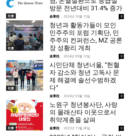
염, 온열질환으로 응급실
방문 전년대비 31.4% 증가
社會
金東柱
-
2024년 10월 13일
0
청년과 활동가들이 모인
민주주의 포럼 기획단, 민
주주의 컨퍼런스, MZ 공론
장 성황리 개최
社會
金東柱
-
2024년 09월 12일
0
시민단체 청년너울, “헌혈
자 감소와 청년 고독사 문
제 해결에 솔선수범하겠
다”
社會
金東柱
-
2024년 05월 16일
0
노원구 청년봉사단, 사랑
의 몰래산타 이웃으로서
취약계층을 살펴
社會
金東柱
-
2023년 11월 28일
0