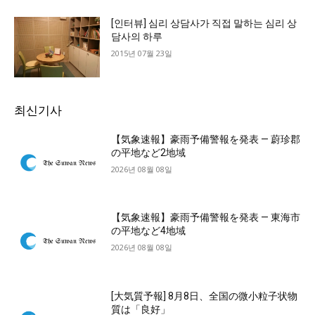
[인터뷰] 심리 상담사가 직접 말하는 심리 상
담사의 하루
2015년 07월 23일
최신기사
【気象速報】豪雨予備警報を発表 — 蔚珍郡
の平地など2地域
2026년 08월 08일
【気象速報】豪雨予備警報を発表 — 東海市
の平地など4地域
2026년 08월 08일
[大気質予報] 8月8日、全国の微小粒子状物
質は「良好」