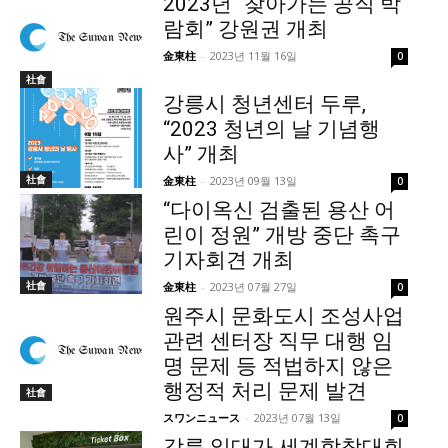
2023년 “찾아가는 공직 박
람회” 강원권 개최
金東柱
-
2023년 11월 16일
0
社會
강릉시 청년센터 두루,
“2023 청년의 날 기념행
사” 개최
社會
金東柱
-
2023년 09월 13일
0
“다이옥신 검출된 용산 어
린이 정원” 개방 중단 촉구
기자회견 개최
社會
金東柱
-
2023년 07월 27일
0
원주시 문화도시 조성사업
관련 센터장 직무 대행 임
명 문제 등 적법하지 않은
행정적 처리 문제 발견
社會
スワンニュース
-
2023년 07월 13일
0
강릉 일대가 세계합창대회