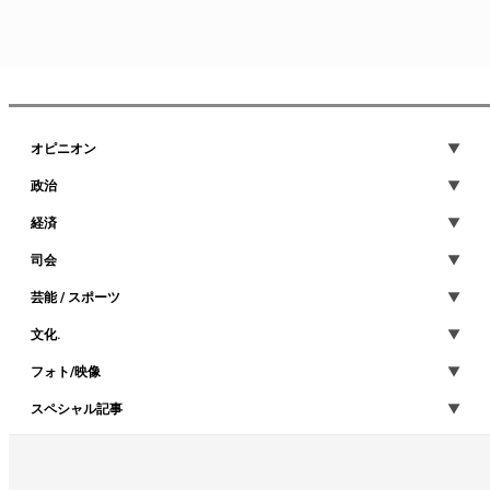
オピニオン
政治
経済
司会
芸能 / スポーツ
文化.
フォト/映像
スペシャル記事