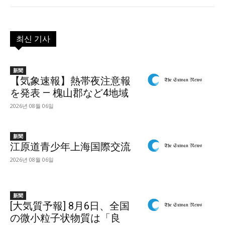
최신 기사
新聞
【気象速報】熱帯夜注意報
を発表 — 槐山郡など4地域
2026년 08월 06일
新聞
江原道青少年上海国際交流
2026년 08월 06일
新聞
[大気質予報] 8月6日、全国
の微小粒子状物質は「良