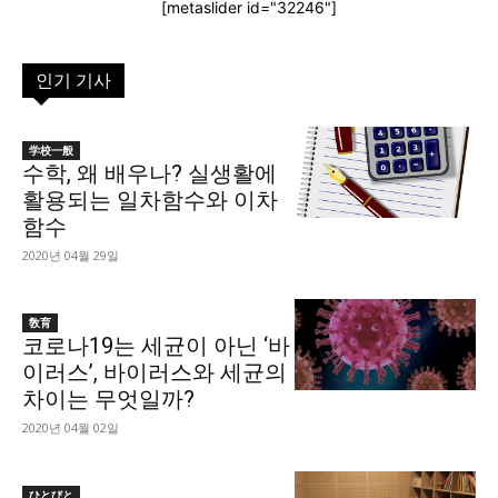
[metaslider id="32246"]
인기 기사
学校一般
수학, 왜 배우나? 실생활에
활용되는 일차함수와 이차
함수
2020년 04월 29일
敎育
코로나19는 세균이 아닌 ‘바
이러스’, 바이러스와 세균의
차이는 무엇일까?
2020년 04월 02일
ひとびと