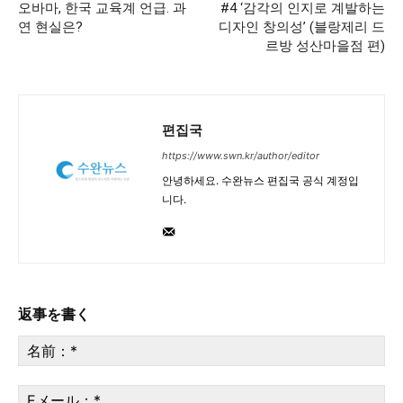
오바마, 한국 교육계 언급. 과
#4 ‘감각의 인지로 계발하는
연 현실은?
디자인 창의성’ (블랑제리 드
르방 성산마을점 편)
편집국
https://www.swn.kr/author/editor
안녕하세요. 수완뉴스 편집국 공식 계정입
니다.
返事を書く
名
[give_form id=”31259″]
前
*
E