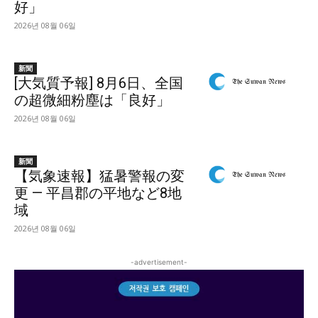
好」
2026년 08월 06일
新聞
[大気質予報] 8月6日、全国
の超微細粉塵は「良好」
2026년 08월 06일
新聞
【気象速報】猛暑警報の変
更 — 平昌郡の平地など8地
域
2026년 08월 06일
-advertisement-