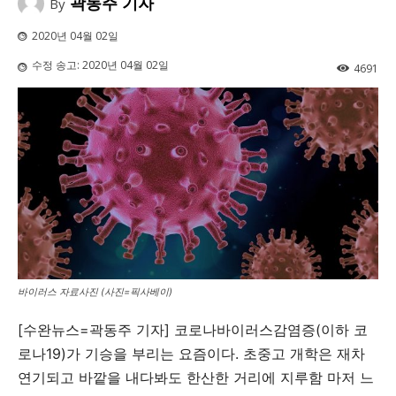
곽동주 기자
By
2020년 04월 02일
수정 송고:
2020년 04월 02일
4691
바이러스 자료사진 (사진=픽사베이)
[수완뉴스=곽동주 기자] 코로나바이러스감염증(이하 코
로나19)가 기승을 부리는 요즘이다. 초중고 개학은 재차
연기되고 바깥을 내다봐도 한산한 거리에 지루함 마저 느