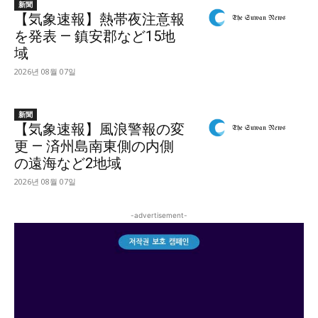
新聞
【気象速報】熱帯夜注意報
を発表 — 鎮安郡など15地
域
2026년 08월 07일
新聞
【気象速報】風浪警報の変
更 — 済州島南東側の内側
の遠海など2地域
2026년 08월 07일
-advertisement-