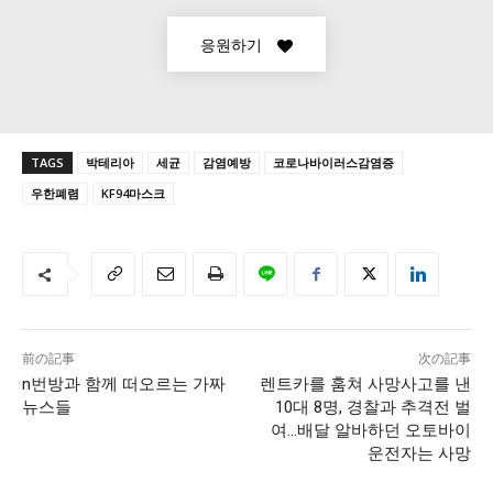
응원하기
TAGS
박테리아
세균
감염예방
코로나바이러스감염증
우한폐렴
KF94마스크
前の記事
次の記事
n번방과 함께 떠오르는 가짜
렌트카를 훔쳐 사망사고를 낸
뉴스들
10대 8명, 경찰과 추격전 벌
여…배달 알바하던 오토바이
운전자는 사망