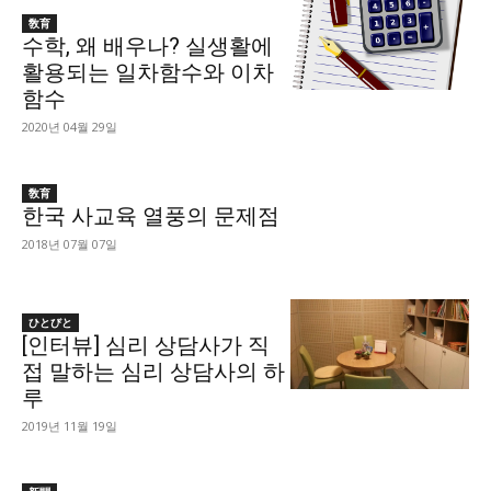
敎育
수학, 왜 배우나? 실생활에
활용되는 일차함수와 이차
함수
2020년 04월 29일
敎育
한국 사교육 열풍의 문제점
2018년 07월 07일
ひとびと
[인터뷰] 심리 상담사가 직
접 말하는 심리 상담사의 하
루
2019년 11월 19일