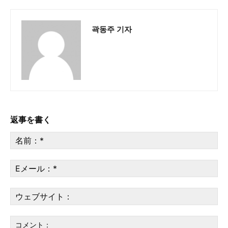
곽동주 기자
返事を書く
名
前
*
E
メ
ー
ウ
ル
ェ
*
ブ
サ