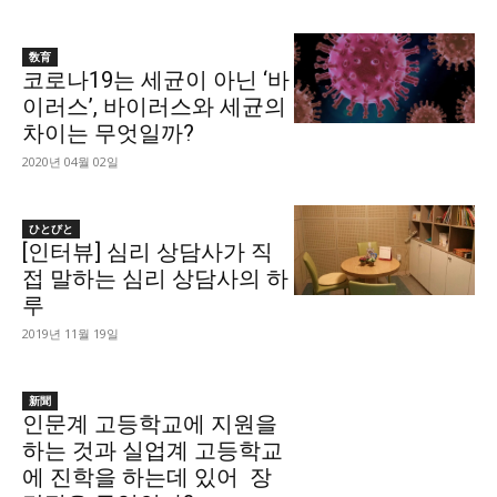
敎育
코로나19는 세균이 아닌 ‘바
이러스’, 바이러스와 세균의
차이는 무엇일까?
2020년 04월 02일
ひとびと
[인터뷰] 심리 상담사가 직
접 말하는 심리 상담사의 하
루
2019년 11월 19일
新聞
인문계 고등학교에 지원을
하는 것과 실업계 고등학교
에 진학을 하는데 있어 장