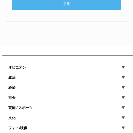
구독
オピニオン
政治
経済
司会
芸能 / スポーツ
文化.
フォト/映像