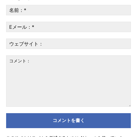
名
前
*
E
メ
ー
ウ
ル
ェ
*
ブ
サ
[give_form id=”31259″]
イ
ト
コ
メ
ン
ト：