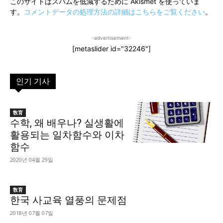
このサイトはスパムを低減するために Akismet を使っていま
す。
コメントデータの処理方法の詳細はこちらをご覧ください
。
-advertisement-
[metaslider id="32246"]
인기 기사
敎育
수학, 왜 배우나? 실생활에
활용되는 일차함수와 이차
함수
2020년 04월 29일
敎育
한국 사교육 열풍의 문제점
2018년 07월 07일