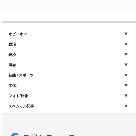
オピニオン
政治
経済
司会
芸能 / スポーツ
文化.
フォト/映像
スペシャル記事