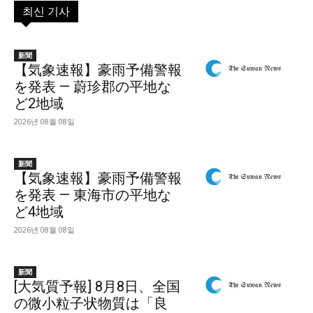
최신 기사
新聞
【気象速報】豪雨予備警報
を発表 — 蔚珍郡の平地な
ど2地域
2026년 08월 08일
新聞
【気象速報】豪雨予備警報
を発表 — 東海市の平地な
ど4地域
2026년 08월 08일
新聞
[大気質予報] 8月8日、全国
の微小粒子状物質は「良