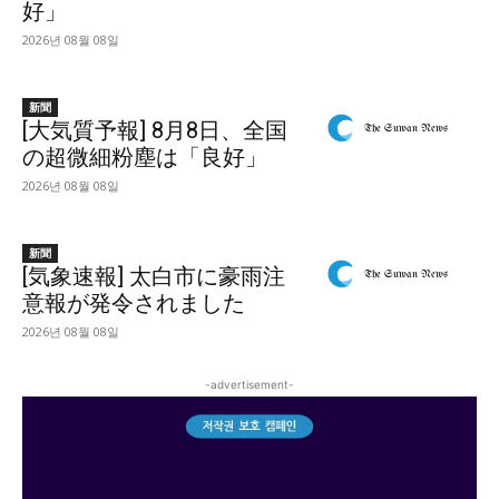
好」
2026년 08월 08일
新聞
[大気質予報] 8月8日、全国
の超微細粉塵は「良好」
2026년 08월 08일
新聞
[気象速報] 太白市に豪雨注
意報が発令されました
2026년 08월 08일
-advertisement-