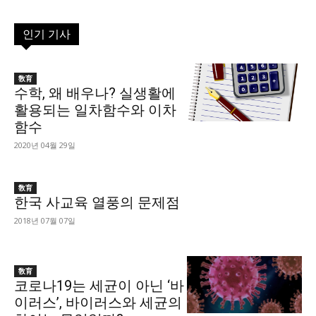
인기 기사
敎育
수학, 왜 배우나? 실생활에
활용되는 일차함수와 이차
함수
2020년 04월 29일
敎育
한국 사교육 열풍의 문제점
2018년 07월 07일
敎育
코로나19는 세균이 아닌 ‘바
이러스’, 바이러스와 세균의