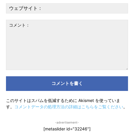
ー
ウ
ル
ェ
*
ブ
サ
イ
ト
コ
メ
ン
ト：
このサイトはスパムを低減するために Akismet を使っていま
す。
コメントデータの処理方法の詳細はこちらをご覧ください
。
[give_form id=”31259″]
-advertisement-
[metaslider id="32246"]