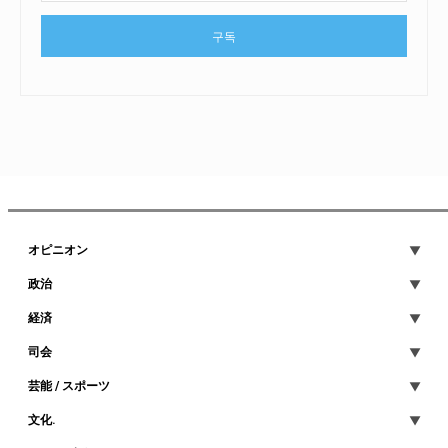
구독
オピニオン
政治
経済
司会
芸能 / スポーツ
文化.