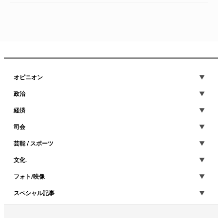
オピニオン
政治
経済
司会
芸能 / スポーツ
文化.
フォト/映像
スペシャル記事