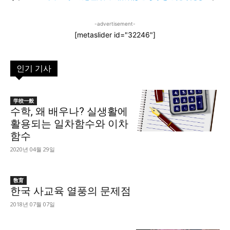
-advertisement-
[metaslider id="32246"]
인기 기사
学校一般
수학, 왜 배우나? 실생활에
활용되는 일차함수와 이차
함수
2020년 04월 29일
敎育
한국 사교육 열풍의 문제점
2018년 07월 07일