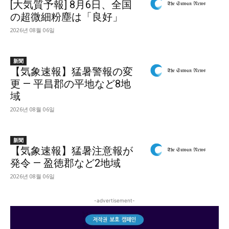
[大気質予報] 8月6日、全国
の超微細粉塵は「良好」
2026년 08월 06일
新聞
【気象速報】猛暑警報の変
更 — 平昌郡の平地など8地
域
2026년 08월 06일
新聞
【気象速報】猛暑注意報が
発令 — 盈徳郡など2地域
2026년 08월 06일
-advertisement-