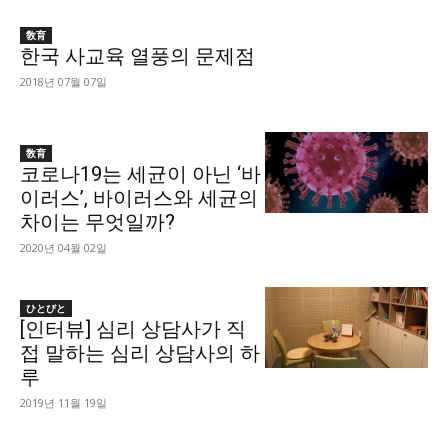
敎育
한국 사교육 열풍의 문제점
2018년 07월 07일
敎育
코로나19는 세균이 아닌 ‘바
이러스’, 바이러스와 세균의
차이는 무엇일까?
2020년 04월 02일
ひとびと
[인터뷰] 심리 상담사가 직
접 말하는 심리 상담사의 하
루
2019년 11월 19일