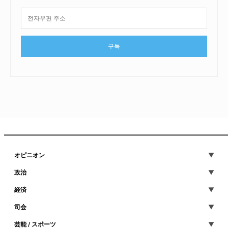
구독
オピニオン
政治
経済
司会
芸能 / スポーツ