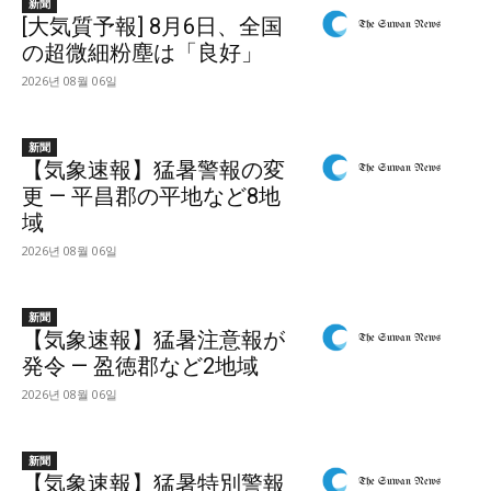
新聞
[大気質予報] 8月6日、全国
の超微細粉塵は「良好」
2026년 08월 06일
新聞
【気象速報】猛暑警報の変
更 — 平昌郡の平地など8地
域
2026년 08월 06일
新聞
【気象速報】猛暑注意報が
発令 — 盈徳郡など2地域
2026년 08월 06일
新聞
【気象速報】猛暑特別警報