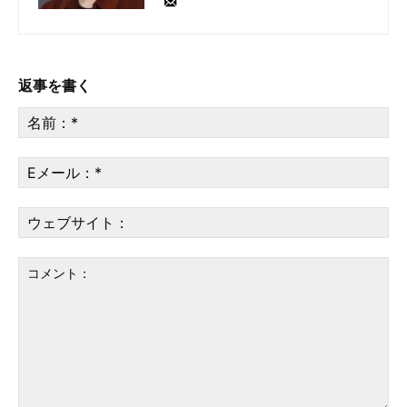
返事を書く
名
前
*
E
メ
ー
ウ
ル
ェ
*
ブ
サ
イ
ト