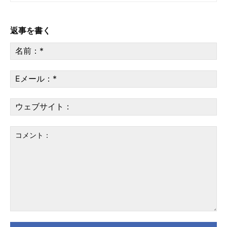
返事を書く
名
前
*
E
メ
ー
ウ
ル
ェ
*
ブ
サ
イ
ト
コ
メ