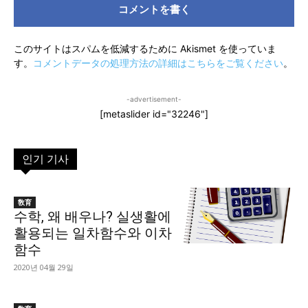
ン
ト：
このサイトはスパムを低減するために Akismet を使っていま
す。
コメントデータの処理方法の詳細はこちらをご覧ください
。
-advertisement-
[metaslider id="32246"]
인기 기사
敎育
수학, 왜 배우나? 실생활에
활용되는 일차함수와 이차
함수
2020년 04월 29일