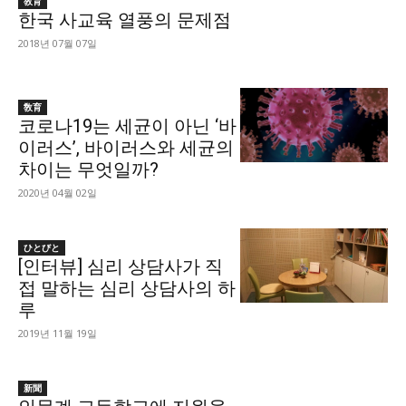
敎育
한국 사교육 열풍의 문제점
2018년 07월 07일
敎育
코로나19는 세균이 아닌 ‘바
이러스’, 바이러스와 세균의
차이는 무엇일까?
2020년 04월 02일
ひとびと
[인터뷰] 심리 상담사가 직
접 말하는 심리 상담사의 하
루
2019년 11월 19일
新聞