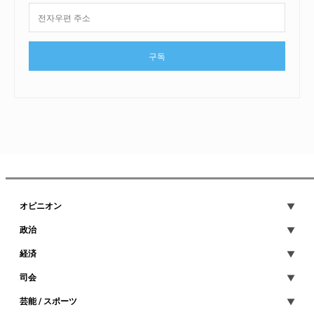
구독
オピニオン
政治
経済
司会
芸能 / スポーツ