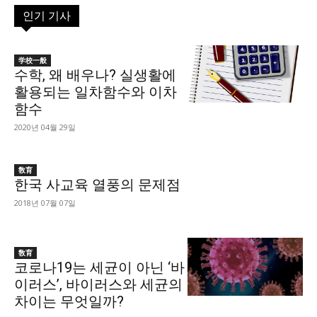
인기 기사
学校一般
수학, 왜 배우나? 실생활에
활용되는 일차함수와 이차
함수
2020년 04월 29일
敎育
한국 사교육 열풍의 문제점
2018년 07월 07일
敎育
코로나19는 세균이 아닌 ‘바
이러스’, 바이러스와 세균의
차이는 무엇일까?