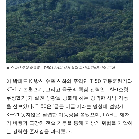
▲ K-방산 주역 총출동… T-50·LAH의 실전 능력 과시(사진=윤시영 기자)
이 밖에도 K-방산 수출 신화의 주역인 T-50 고등훈련기와
KT-1 기본훈련기, 그리고 육군의 핵심 전력인 LAH(소형
무장헬기)가 실전 상황을 방불케 하는 강력한 시범 기동
을 선보였다. T-50은 ‘골든 이글’이라는 명성에 걸맞게
KF-21 못지않은 날렵한 기동성을 뽐냈으며, LAH는 제자
리 비행과 급강하 전술 기동을 통해 지상의 위협을 제압하
는 강력한 존재감을 과시했다.