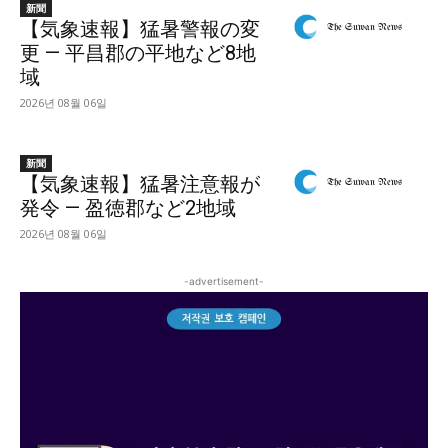
新聞
【気象速報】猛暑警報の変
更 — 平昌郡の平地など8地
域
2026년 08월 06일
新聞
【気象速報】猛暑注意報が
発令 — 盈徳郡など2地域
2026년 08월 06일
-advertisement-