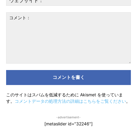
ル
ェ
*
ブ
サ
イ
ト
コ
メ
ン
ト：
このサイトはスパムを低減するために Akismet を使っていま
す。
コメントデータの処理方法の詳細はこちらをご覧ください
。
-advertisement-
[metaslider id="32246"]