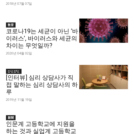
2018년 07월 07일
敎育
코로나19는 세균이 아닌 ‘바
이러스’, 바이러스와 세균의
차이는 무엇일까?
2020년 04월 02일
ひとびと
[인터뷰] 심리 상담사가 직
접 말하는 심리 상담사의 하
루
2019년 11월 19일
新聞
인문계 고등학교에 지원을
하는 것과 실업계 고등학교