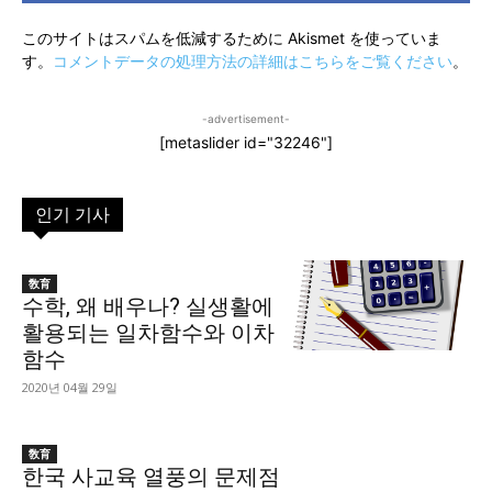
ト：
このサイトはスパムを低減するために Akismet を使っていま
す。
コメントデータの処理方法の詳細はこちらをご覧ください
。
-advertisement-
[metaslider id="32246"]
인기 기사
[give_form id=”31259″]
敎育
수학, 왜 배우나? 실생활에
활용되는 일차함수와 이차
함수
2020년 04월 29일
敎育
한국 사교육 열풍의 문제점