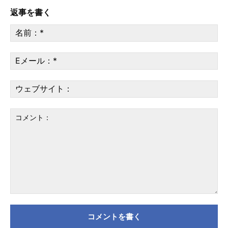
返事を書く
名
前
*
E
メ
ー
ウ
ル
ェ
*
ブ
サ
イ
ト
コ
メ
ン