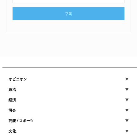
구독
オピニオン
政治
経済
司会
芸能 / スポーツ
文化.