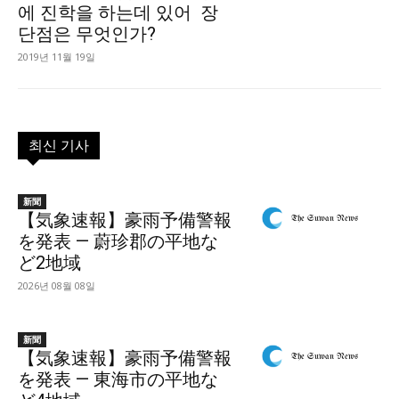
에 진학을 하는데 있어 장
단점은 무엇인가?
2019년 11월 19일
최신 기사
新聞
【気象速報】豪雨予備警報
を発表 — 蔚珍郡の平地な
ど2地域
2026년 08월 08일
新聞
【気象速報】豪雨予備警報
を発表 — 東海市の平地な