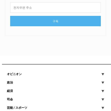
구독
オピニオン
政治
経済
司会
芸能 / スポーツ