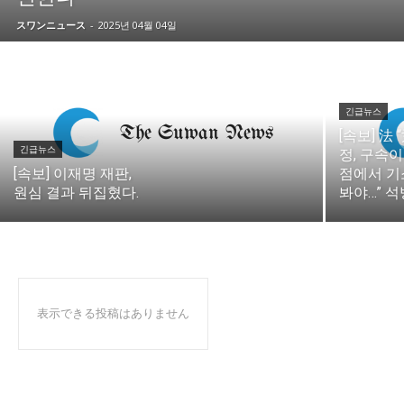
スワンニュース
-
2025년 04월 04일
긴급뉴스
[속보] 法 
긴급뉴스
정, 구속이
[속보] 이재명 재판,
점에서 
원심 결과 뒤집혔다.
봐야…” 석
表示できる投稿はありません